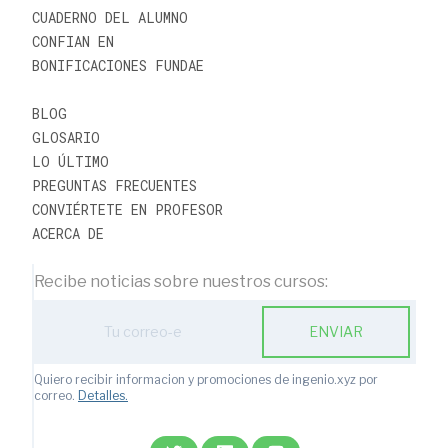
CUADERNO DEL ALUMNO
CONFIAN EN
BONIFICACIONES FUNDAE
BLOG
GLOSARIO
LO ÚLTIMO
PREGUNTAS FRECUENTES
CONVIÉRTETE EN PROFESOR
ACERCA DE
Recibe noticias sobre nuestros cursos:
Action
ENVIAR
with
subscription
form
Quiero recibir informacion y promociones de ingenio.xyz por
ic
correo.
Detalles.
email