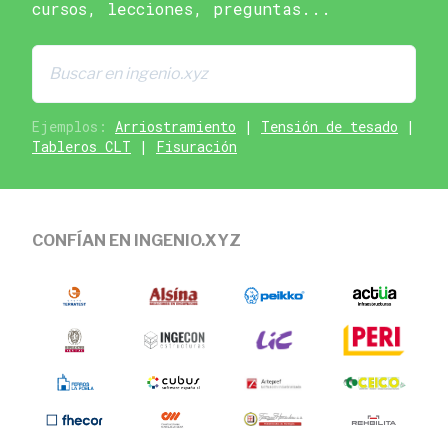
cursos, lecciones, preguntas...
Ejemplos:
Arriostramiento
|
Tensión de tesado
|
Tableros CLT
|
Fisuración
CONFÍAN EN INGENIO.XYZ