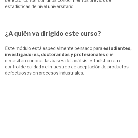
defecto, contar con unos conocimientos previos de
estadísticas de nivel universitario.
¿A quién va dirigido este curso?
Este módulo está especialmente pensado para
estudiantes,
investigadores, doctorandos y profesionales
que
necesiten conocer las bases del análisis estadístico en el
control de calidad y el muestreo de aceptación de productos
defectuosos en procesos industriales.
Certificado
Una vez superado, podrás solicitar tu
certificado del curso
(incluido con tu matrícula)
. Dicho certificado, emitido por
ingenio.xyz, es totalmente digital. Además, gracias a su
tecnología blockchain podrás acreditar la superación del curso