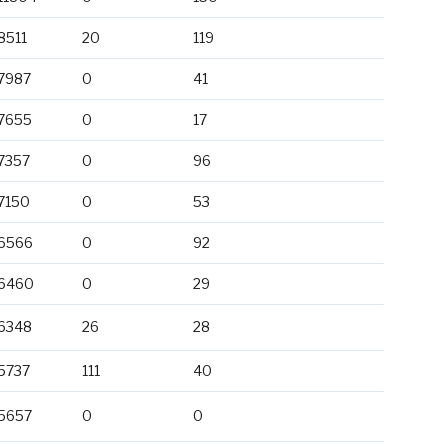
8511
20
119
7987
0
41
7655
0
17
7357
0
96
7150
0
53
6566
0
92
6460
0
29
6348
26
28
5737
111
40
5657
0
0