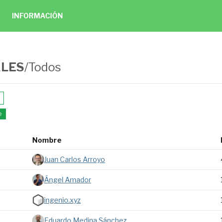
INFORMACIÓN
ALES
/
Todos
e
Nombre
Juan Carlos Arroyo
Ángel Amador
ingenio.xyz
Eduardo Medina Sánchez