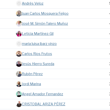
Andrés Veloz
Juan Carlos Mosquera Feijoo
José M. Simón-Talero Muñoz
Leticia Martínez-Gil
maria luisa ibarz vinzo
Carlos Rios Frutos
Jesús Hierro Sureda
Rubén Pérez
Jordi Marina
Angel Amador Fernandez
CRISTOBAL ARIZA PÉREZ