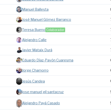
Manuel Ballesta
José Manuel Gómez Barranco
Teresa Bueno
Colaborador
Alejandro Calle
Javier Mataix Durá
Eduardo Díaz-Pavón Cuaresma
Jorge Chamorro
Jesús Candea
jose manuel gil santacruz
Alejandro Payá Casado