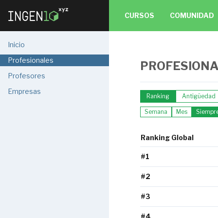
CURSOS
COMUNIDAD
Inicio
Profesionales
PROFESION
Profesores
Empresas
Ranking
Antigüedad
Semana
Mes
Siempr
Ranking Global
#1
#2
#3
#4