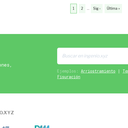
1
2
…
Sig ›
Última »
ones,
Ejemplos:
Arriostramiento
|
Te
Fisuración
IO.XYZ