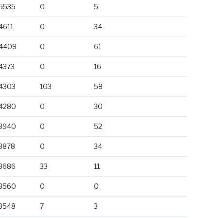
5535
0
5
4611
0
34
4409
0
61
4373
0
16
4303
103
58
4280
0
30
3940
0
52
3878
0
34
3686
33
11
3560
0
0
3548
7
3