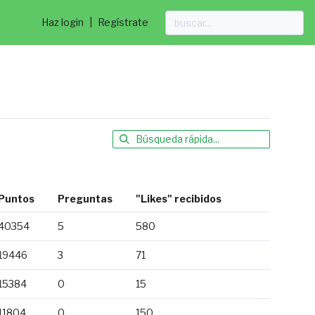
Haz login
|
Regístrate
Puntos
Preguntas
"Likes" recibidos
40354
5
580
19446
3
71
15384
0
15
11804
0
150