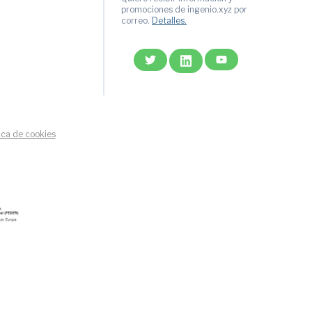
ic
promociones de ingenio.xyz por
correo.
Detalles.
email
tica de cookies