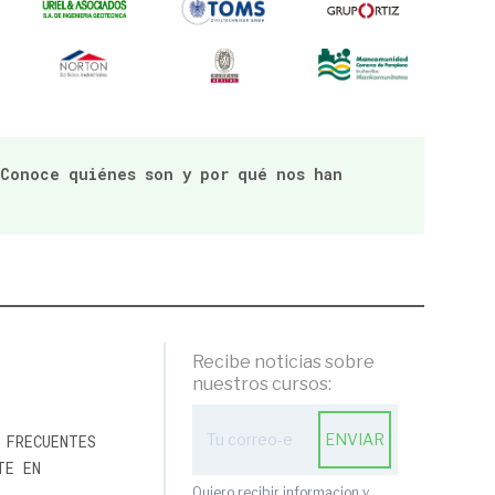
 Conoce quiénes son y por qué nos han
Recibe noticias sobre
nuestros cursos:
Action
ENVIAR
 FRECUENTES
with
subscription
TE EN
form
Quiero recibir informacion y