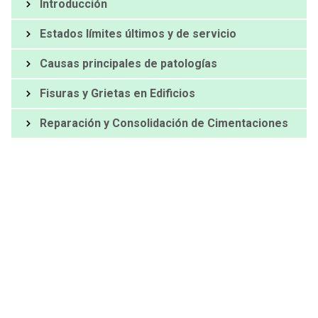
Introducción
Estados límites últimos y de servicio
Causas principales de patologías
Fisuras y Grietas en Edificios
Reparación y Consolidación de Cimentaciones
Un método único: la pizarra transparente
El curso se organiza en una
sucesión de píldoras
(vídeos
cortos) que abordan teoría, práctica y ejercicios puntuables.
Todo ello grabado del puño y letra del profesor con nuestra
pizarra transparente y
postproducido a fondo para que
cada segundo sea efectivo.