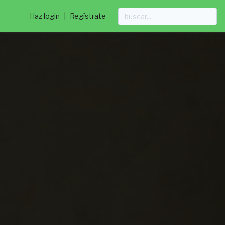
Haz login
|
Regístrate