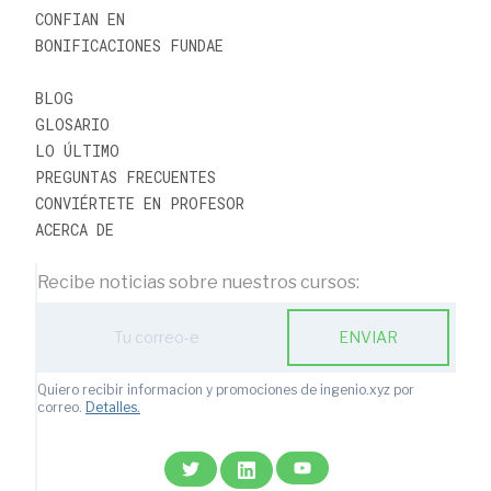
CONFIAN EN
BONIFICACIONES FUNDAE
BLOG
GLOSARIO
LO ÚLTIMO
PREGUNTAS FRECUENTES
CONVIÉRTETE EN PROFESOR
ACERCA DE
Recibe noticias sobre nuestros cursos:
Action
ENVIAR
with
subscription
form
Quiero recibir informacion y promociones de ingenio.xyz por
ic
correo.
Detalles.
email