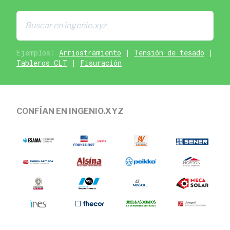
Ejemplos:
Arriostramiento
|
Tensión de tesado
|
Tableros CLT
|
Fisuración
CONFÍAN EN INGENIO.XYZ