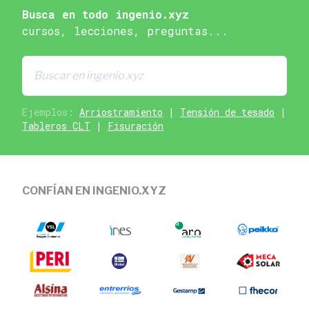
Busca en todo ingenio.xyz
cursos, lecciones, preguntas...
Ejemplos:
Arriostramiento
|
Tensión de tesado
|
Tableros CLT
|
Fisuración
CONFÍAN EN INGENIO.XYZ