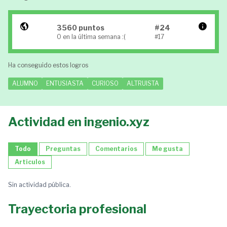
3560 puntos
#24
0 en la última semana :(
#17
Ha conseguido estos logros
ALUMNO
ENTUSIASTA
CURIOSO
ALTRUISTA
Actividad en ingenio.xyz
Todo
Preguntas
Comentarios
Me gusta
Artículos
Sin actividad pública.
Trayectoria profesional