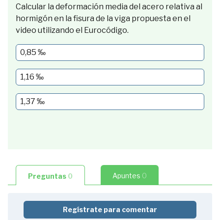
de
Calcular la deformación media del acero relativa al
Servicio
hormigón en la fisura de la viga propuesta en el
(ELS).
video utilizando el Eurocódigo.
3:16
0,85 ‰
1.2.
Hormigón
en
1,16 ‰
ELS.
1,37 ‰
4:20
Problema
1
Problema
2
1.3.
Apuntes
0
Preguntas
0
Origen
de
las
Regístrate para comentar
fisuras: