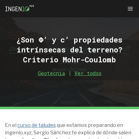
¿Son Φ’ y c’ propiedades
intrínsecas del terreno?
Criterio Mohr-Coulomb
Geotecnia
|
Ver todos
En el
curso de taludes
que estamos preparando en
ingenio.xyz, Sergio Sánchez te explica de dónde salen