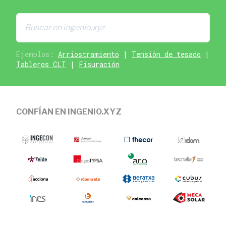
Ejemplos:
Arriostramiento
|
Tensión de tesado
|
Tableros CLT
|
Fisuración
CONFÍAN EN INGENIO.XYZ