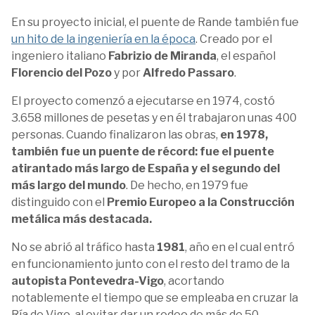
En su proyecto inicial, el puente de Rande también fue
un hito de la ingeniería en la época
. Creado por el
ingeniero italiano
Fabrizio de Miranda
, el español
Florencio del Pozo
y por
Alfredo Passaro
.
El proyecto comenzó a ejecutarse en 1974, costó
3.658 millones de pesetas y en él trabajaron unas 400
personas. Cuando finalizaron las obras,
en 1978,
también fue un puente de récord: fue el puente
atirantado más largo de España y el segundo del
más largo del mundo
. De hecho, en 1979 fue
distinguido con el
Premio Europeo a la Construcción
metálica más destacada.
No se abrió al tráfico hasta
1981
, año en el cual entró
en funcionamiento junto con el resto del tramo de la
autopista Pontevedra-Vigo
, acortando
notablemente el tiempo que se empleaba en cruzar la
Ría de Vigo, al evitar dar un rodeo de más de 50