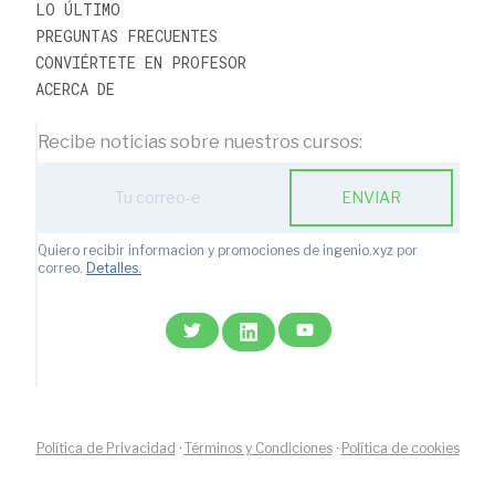
LO ÚLTIMO
PREGUNTAS FRECUENTES
CONVIÉRTETE EN PROFESOR
ACERCA DE
Recibe noticias sobre nuestros cursos:
Action
ENVIAR
with
subscription
form
Quiero recibir informacion y promociones de ingenio.xyz por
ic
correo.
Detalles.
email
Política de Privacidad
·
Términos y Condiciones
·
Política de cookies