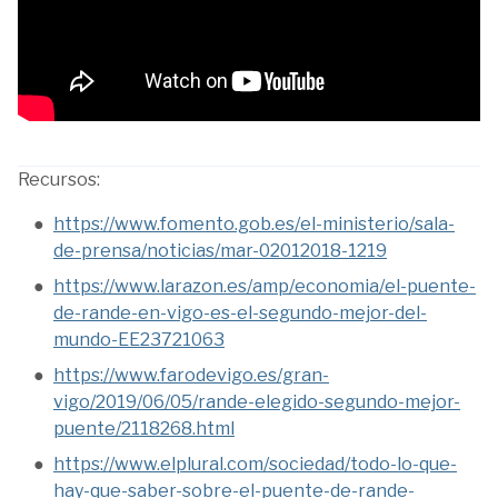
Recursos:
https://www.fomento.gob.es/el-ministerio/sala-
de-prensa/noticias/mar-02012018-1219
https://www.larazon.es/amp/economia/el-puente-
de-rande-en-vigo-es-el-segundo-mejor-del-
mundo-EE23721063
https://www.farodevigo.es/gran-
vigo/2019/06/05/rande-elegido-segundo-mejor-
puente/2118268.html
https://www.elplural.com/sociedad/todo-lo-que-
hay-que-saber-sobre-el-puente-de-rande-