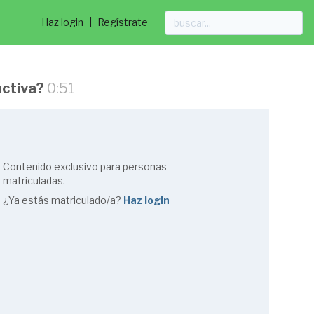
Haz login
|
Regístrate
activa?
0:51
Contenido exclusivo para personas
matriculadas.
¿Ya estás matriculado/a?
Haz login