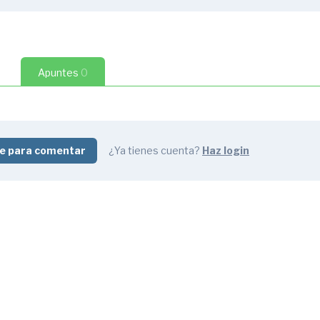
etensado centrado
2:07
 excéntricidad constante
1 pregunta
Apuntes
0
etensado excéntrico
2:43
ura
1 pregunta
2:07
e para comentar
¿Ya tienes cuenta?
Haz login
postesar
2:18
 cn armadura postesa
1 pregunta
1:28
ia de la fuerza
2 preguntas
2:09
 bancada
0:33