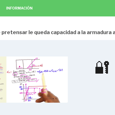
INFORMACIÓN
 pretensar le queda capacidad a la armadura 
ar estructuras de hormigón
🔐
revios. Ejemplos cotidianos
2:53
pregunta
2:09
istoria
1 pregunta
1:55
n del pretensado
1 pregunta
2:15
encilla a una viga
2:29
 las teniones a lo largo de la viga
1:26