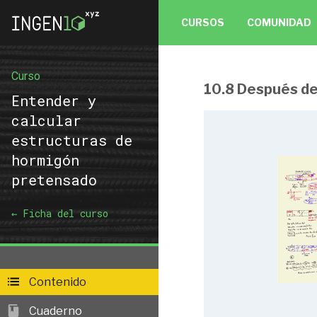
CURSOS
COMUNIDAD
Curso
10.8 Después de
Entender y calcul
Entender y
pretensado
calcular
estructuras de
hormigón
pretensado
1.1 Esfuerzos p
1.2 La rueda
← Ficha del curso
1 
1.3 Concepto. H
1.4 Introducció
1.5 Aplicación s
Contenido
1.6 Variación de
Cuaderno