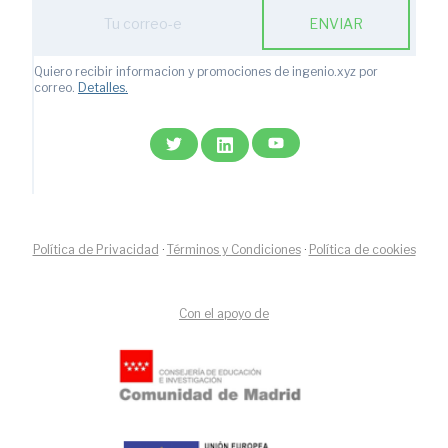
Action
ENVIAR
with
subscription
form
Quiero recibir informacion y promociones de ingenio.xyz por
ic
correo.
Detalles.
email
Política de Privacidad
·
Términos y Condiciones
·
Política de cookies
Con el apoyo de