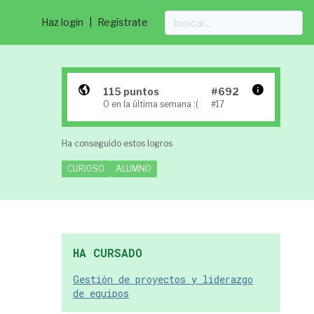
Haz login
|
Regístrate
115 puntos
#692
0 en la última semana :(
#17
Ha conseguido estos logros
CURIOSO
ALUMNO
HA CURSADO
Gestión de proyectos y liderazgo
de equipos