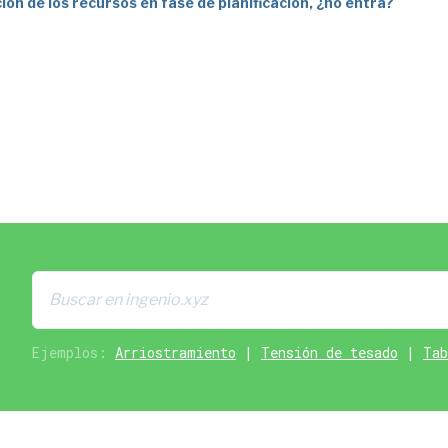
ión de los recursos en fase de planificación, ¿no entra?
Ejemplos:
Arriostramiento
|
Tensión de tesado
|
Tab