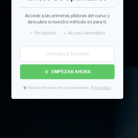
Accede a las primeras píldoras del curso y
descubre si nuestro método es para ti.
Sin tarjeta
Acceso inmediato
Action
EMPEZAR AHORA
with
course
Recibe información y promociones.
Privacidad.
lead
form
ic
email