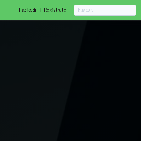
Haz login
|
Regístrate