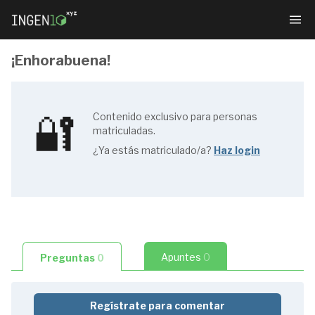
¡Enhorabuena!
🔐
Estructuras
Contenido exclusivo para personas
matriculadas.
metálicas:
¿Ya estás matriculado/a?
Haz login
domina
los
fundamentos
Apuntes
0
Preguntas
0
Regístrate para comentar