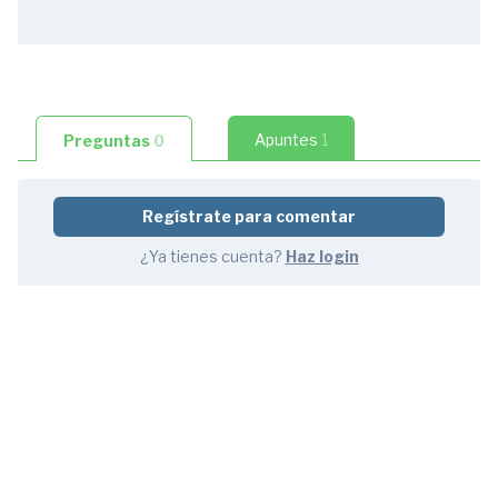
1.1
Introducción
1
Apuntes
1
Preguntas
0
pregunta
0:37
Regístrate para comentar
1.2
Principios
¿Ya tienes cuenta?
Haz login
básicos
1:46
1.3
Cálculo
general
de
tensiones
normales