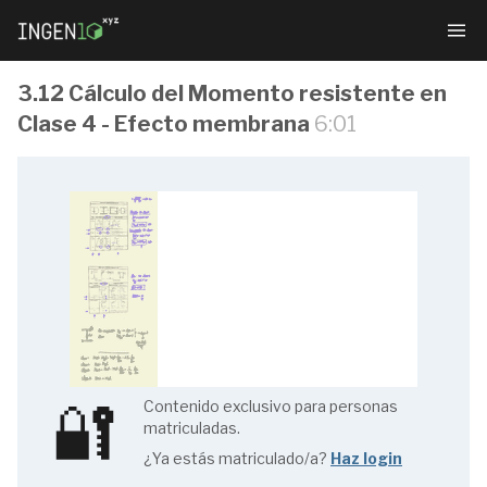
3.12 Cálculo del Momento resistente en
Clase 4 - Efecto membrana
6:01
Estructuras
metálicas:
domina
los
fundamentos
🔐
Contenido exclusivo para personas
matriculadas.
¿Ya estás matriculado/a?
Haz login