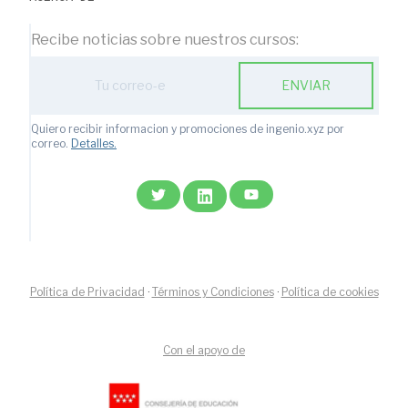
Recibe noticias sobre nuestros cursos:
Action
ENVIAR
with
subscription
form
Quiero recibir informacion y promociones de ingenio.xyz por
ic
correo.
Detalles.
email
Política de Privacidad
·
Términos y Condiciones
·
Política de cookies
Con el apoyo de