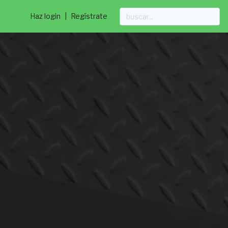
Haz login
|
Regístrate