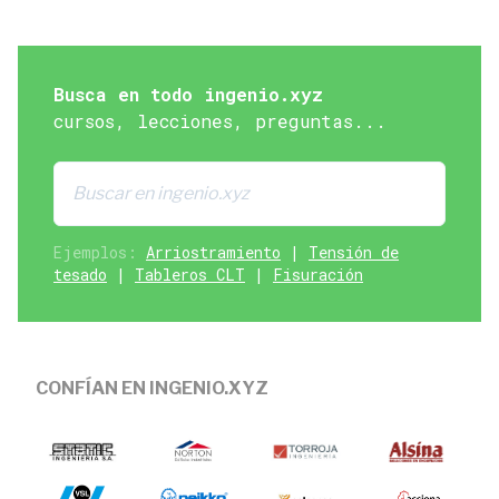
Busca en todo ingenio.xyz
cursos, lecciones, preguntas...
Ejemplos:
Arriostramiento
|
Tensión de
tesado
|
Tableros CLT
|
Fisuración
CONFÍAN EN INGENIO.XYZ