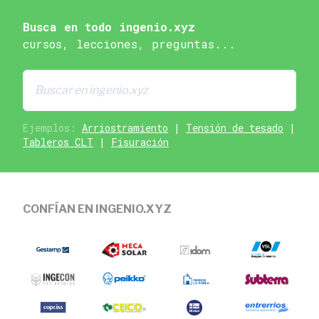
Busca en todo ingenio.xyz
cursos, lecciones, preguntas...
Ejemplos:
Arriostramiento
|
Tensión de tesado
|
Tableros CLT
|
Fisuración
CONFÍAN EN INGENIO.XYZ