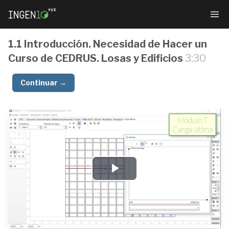
1.1 Introducción. Necesidad de Hacer un
Curso de CEDRUS. Losas y Edificios
3:30
Continuar →
Diseño
estructural
con
CEDRUS
Play
Video
1.1
Introducción.