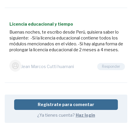
1.4
Procedimiento
de
Licencia educacional y tiempo
Análisis
Buenas noches, te escribo desde Perú, quisiera saber lo
de
siguiente: -Si la licencia educacional contiene todos los
una
módulos mencionados en el vídeo. -Si hay alguna forma de
Losa.
prolongar la licencia educacional de 2 meses a 4 meses.
Punzonamiento,
Pretensada
Jean Marcos Cutti huamani
Responder
y
Cargas
4:04
1.5
Procedimiento
Regístrate para comentar
de
¿Ya tienes cuenta?
Análisis
Haz login
de
una