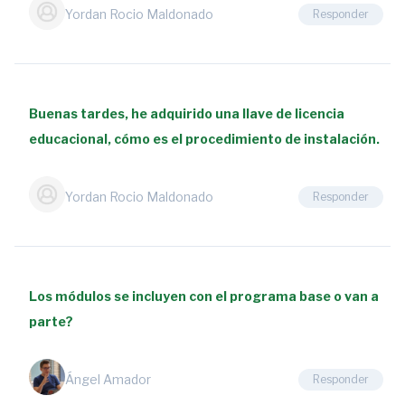
Yordan Rocio Maldonado
Responder
Losa.
Pestaña
de
CAD
1
Buenas tardes, he adquirido una llave de licencia
pregunta
educacional, cómo es el procedimiento de instalación.
3:24
1.3
Yordan Rocio Maldonado
Responder
Procedimiento
de
Análisis
de
una
Los módulos se incluyen con el programa base o van a
Losa.
parte?
Pestaña
de
Estructuras
Ángel Amador
Responder
4:04