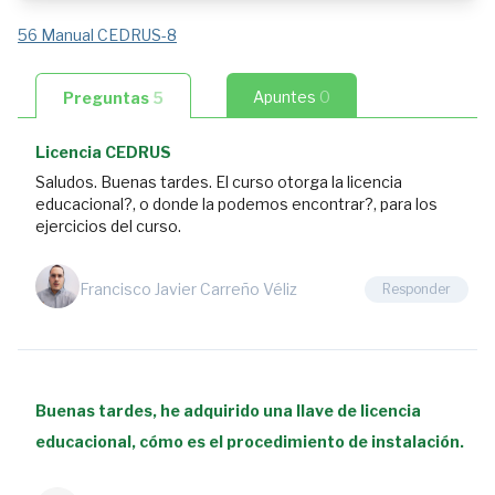
Necesidad
de
56 Manual CEDRUS-8
Hacer
un
Apuntes
0
Preguntas
5
Curso
de
Licencia CEDRUS
CEDRUS.
Saludos. Buenas tardes. El curso otorga la licencia
Losas
educacional?, o donde la podemos encontrar?, para los
y
ejercicios del curso.
Edificios
5
Francisco Javier Carreño Véliz
Responder
preguntas
3:30
1.2
Procedimiento
Buenas tardes, he adquirido una llave de licencia
de
Análisis
educacional, cómo es el procedimiento de instalación.
de
una