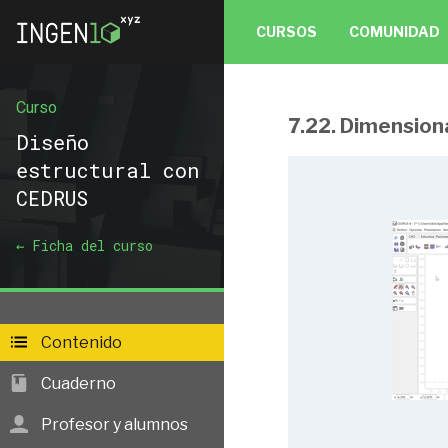
CURSOS
COMUNIDAD
Curso
7.22. Dimensio
Diseño estructura
Diseño
estructural con
CEDRUS
1.1 Introducció
← Ficha del curso
CEDRUS. Losas y
1.2 Procedimien
de CAD
1 pregun
Contenido
1.3 Procedimien
de Estructuras
Cuaderno
1.4 Procedimien
Profesor y alumnos
Punzonamiento,