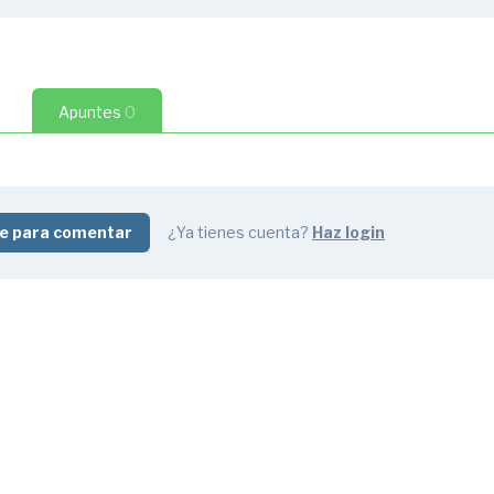
to de Análisis de una Losa. Malla,
ltados
5:05
to de Análisis de un Edificio. Modelo
14
Apuntes
0
to de Análisis de un Edificio. Modelo
puestas
7:09
Cargas. Momentos y Cortantes en
ta
3:50
e para comentar
¿Ya tienes cuenta?
Haz login
rgas. Pilares, Muros, Pantallas y
 Cargas. Compensación de Fuerzas
5:11
Cargas. Resultados en Modelo de
stas y en Losas
3:27