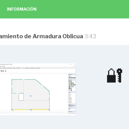
INFORMACIÓN
namiento de Armadura Oblicua
3:43
l con CEDRUS
🔐
n. Necesidad de Hacer un Curso de
 Edificios
5 preguntas
3:30
to de Análisis de una Losa. Pestaña
ta
3:24
to de Análisis de una Losa. Pestaña
4:04
to de Análisis de una Losa.
 Pretensada y Cargas
4:04