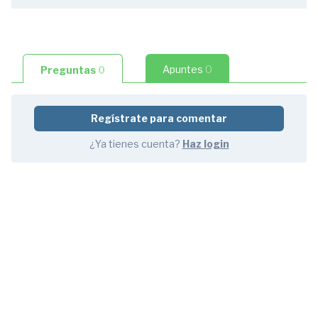
Necesidad
de
Hacer
un
Apuntes
0
Preguntas
0
Curso
de
CEDRUS.
Regístrate para comentar
Losas
y
¿Ya tienes cuenta?
Haz login
Edificios
5
preguntas
3:30
1.2
Procedimiento
de
Análisis
de
una