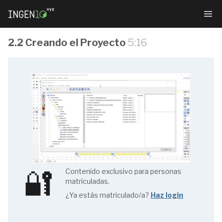
2.2 Creando el Proyecto
5:16
Diseño
estructural
con
CEDRUS
🔐
Contenido exclusivo para personas
matriculadas.
¿Ya estás matriculado/a?
Haz login
1.1
Introducción.