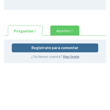
Necesidad
de
Hacer
un
Curso
Apuntes
0
Preguntas
0
de
CEDRUS.
Losas
Regístrate para comentar
y
Edificios
¿Ya tienes cuenta?
Haz login
5
preguntas
3:30
1.2
Procedimiento
de
Análisis
de
una