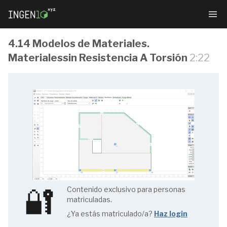
4.14 Modelos de Materiales.
Materialessin Resistencia A Torsión
2:22
Diseño
estructural
con
CEDRUS
🔐
Contenido exclusivo para personas
matriculadas.
1.1
¿Ya estás matriculado/a?
Haz login
Introducción.