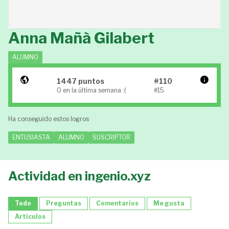
Anna Mañà Gilabert
ALUMNO
1447 puntos
#110
0 en la última semana :(
#15
Ha conseguido estos logros
ENTUSIASTA
ALUMNO
SUSCRIPTOR
Actividad en ingenio.xyz
Todo
Preguntas
Comentarios
Me gusta
Artículos