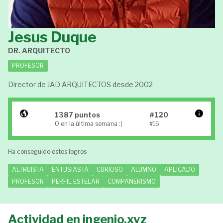
Jesus Duque
DR. ARQUITECTO
PROFESOR
Director de JAD ARQUITECTOS desde 2002
1387 puntos
#120
0 en la última semana :(
#15
Ha conseguido estos logros
ALTRUISTA
ENTUSIASTA
CURIOSO
ALUMNO
APLICADO
PROFESOR
PERFIL ESTELAR
COMPAÑERISMO
Actividad en ingenio.xyz