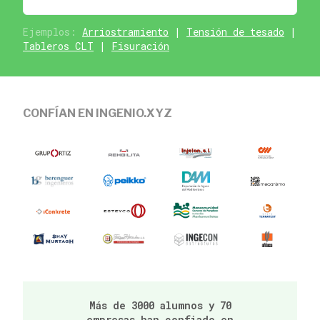
Ejemplos:
Arriostramiento
|
Tensión de tesado
|
Tableros CLT
|
Fisuración
CONFÍAN EN INGENIO.XYZ
Más de 3000 alumnos y 70
empresas han confiado en