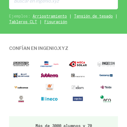
Ejemplos:
Arriostramiento
|
Tensión de tesado
|
Tableros CLT
|
Fisuración
CONFÍAN EN INGENIO.XYZ
Más de 3000 alumnos y 70