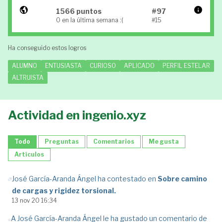
1566 puntos
#97
0 en la última semana :(
#15
Ha conseguido estos logros
ALUMNO
ENTUSIASTA
CURIOSO
APLICADO
PERFIL ESTELAR
ALTRUISTA
Actividad en ingenio.xyz
Todo
Preguntas
Comentarios
Me gusta
Artículos
José García-Aranda Ángel ha contestado en
Sobre camino
de cargas y rigidez torsional.
13 nov 20 16:34
A José García-Aranda Ángel le ha gustado un comentario de