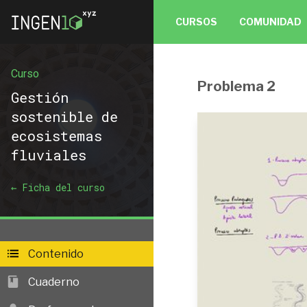
CURSOS
COMUNIDAD
Curso
Problema 2
Gestión sostenible
Gestión
sostenible de
ecosistemas
fluviales
1.1.1 Índice capí
1.1.2 Concepto 
← Ficha del curso
1.1.3 Elementos 
y sedimento
1 
Problema 1
Contenido
1.1.4 Procesos:
Cuaderno
1.1.5 Procesos: