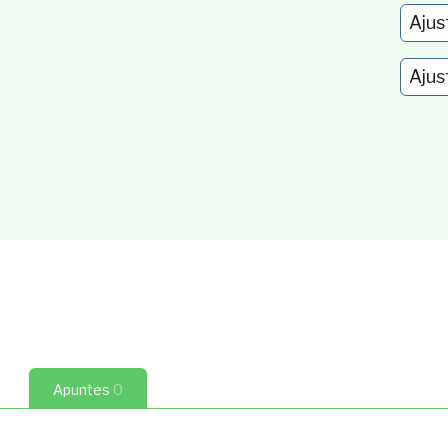
Ajus
luvial: morfología. Valle y vega
4:30
Ajus
luvial: morfología. Llanura, cauce y
ransversal: lecho I
2:36
luvial: morfología. Llanura, cauce y
ransversal: lecho II
3:23
luvial: morfología. Llanura, cauce y
ransversal: orillas
2:10
luvial: morfología. Llanura, cauce y
en planta: número de cauces
2:44
luvial: morfología. Llanura, cauce y
n planta: sinuosidad y estabilidad
Apuntes
0
luvial: morfología. Llanura, cauce y
ngitudinal. Tamaño