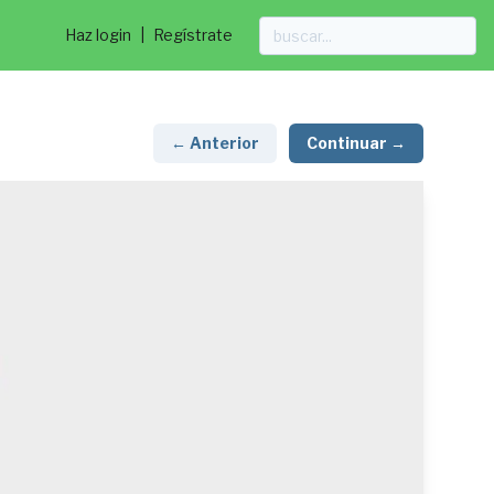
Haz login
|
Regístrate
← Anterior
Continuar →