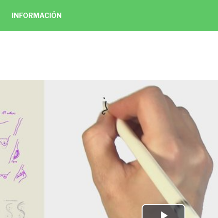
INFORMACIÓN
 de ecosistemas fluviales
tulo 1
1:09
de ecosistema fluvial
4:33
abióticos. Procesos: flujos de caudal
pregunta
5:03
 ajustes del cauce prolongados
4:53
 ajustes del cauce abruptos
1:46