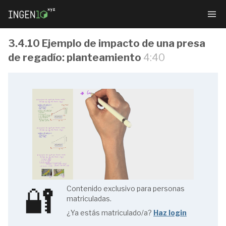
3.4.10 Ejemplo de impacto de una presa
de regadío: planteamiento
4:40
Gestión
sostenible
de
ecosistemas
fluviales
🔐
Contenido exclusivo para personas
matriculadas.
¿Ya estás matriculado/a?
Haz login