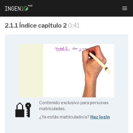
2.1.1 Índice capitulo 2
0:41
Gestión
sostenible
de
ecosistemas
fluviales
🔐
Contenido exclusivo para personas
matriculadas.
¿Ya estás matriculado/a?
Haz login