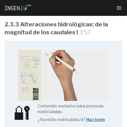
2.3.3 Alteraciones hidrológicas: de la
magnitud de los caudales I
3:57
Gestión
sostenible
de
ecosistemas
fluviales
🔐
Contenido exclusivo para personas
matriculadas.
¿Ya estás matriculado/a?
Haz login