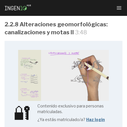
2.2.8 Alteraciones geomorfológicas:
canalizaciones y motas II
3:48
Gestión
sostenible
de
ecosistemas
fluviales
🔐
Contenido exclusivo para personas
matriculadas.
¿Ya estás matriculado/a?
Haz login