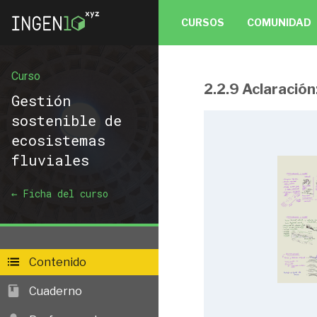
CURSOS
COMUNIDAD
Curso
2.2.9 Aclaración
Gestión sostenible
Gestión
sostenible de
ecosistemas
fluviales
1.1.1 Índice capí
1.1.2 Concepto 
← Ficha del curso
1.1.3 Elementos 
y sedimento
1 
Problema 1
Contenido
1.1.4 Procesos:
Cuaderno
1.1.5 Procesos: