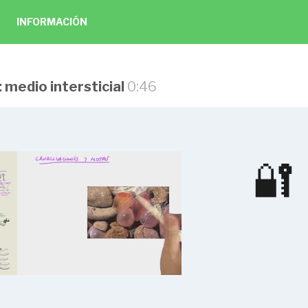
INFORMACIÓN
: medio intersticial
0:46
 de ecosistemas fluviales
🔐
tulo 1
1:09
de ecosistema fluvial
4:33
abióticos. Procesos: flujos de caudal
pregunta
5:03
 ajustes del cauce prolongados
4:53
 ajustes del cauce abruptos
1:46