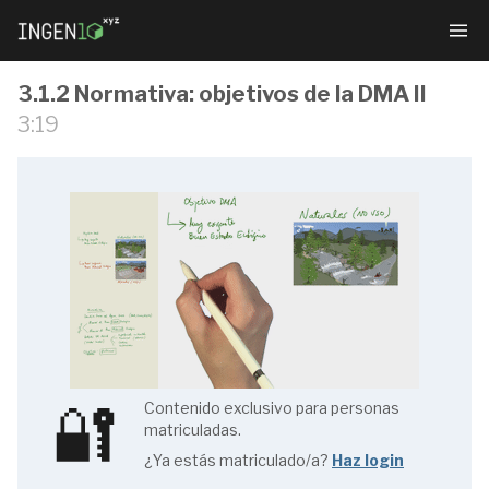
3.1.2 Normativa: objetivos de la DMA II
3:19
Gestión
sostenible
de
ecosistemas
fluviales
🔐
Contenido exclusivo para personas
matriculadas.
¿Ya estás matriculado/a?
Haz login