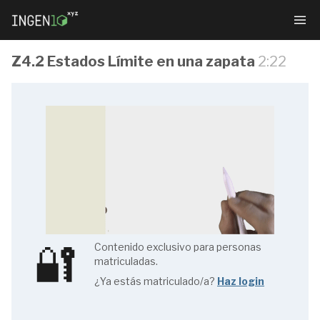
Z4.2 Estados Límite en una zapata
2:22
Números
Gordos de
Hormigón
Armado
🔐
Contenido exclusivo para personas
matriculadas.
F1.1
¿Ya estás matriculado/a?
Haz login
Rebanada
y