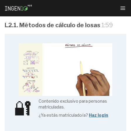
L2.1. Métodos de cálculo de losas
1:59
Números
Gordos de
Hormigón
Armado
🔐
Contenido exclusivo para personas
matriculadas.
F1.1
¿Ya estás matriculado/a?
Haz login
Rebanada
y