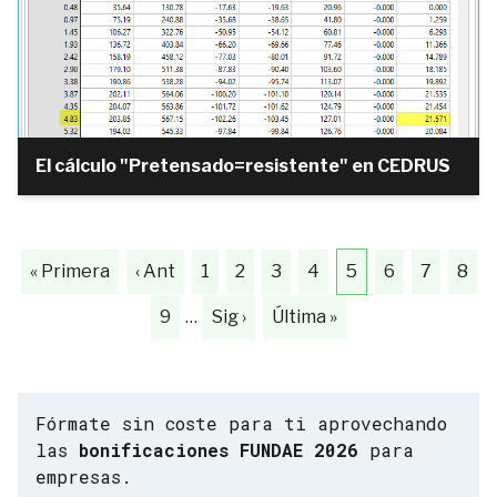
El cálculo "Pretensado=resistente" en CEDRUS
« Primera
‹ Ant
1
2
3
4
5
6
7
8
9
…
Sig ›
Última »
Fórmate sin coste para ti aprovechando
las
bonificaciones FUNDAE 2026
para
empresas.