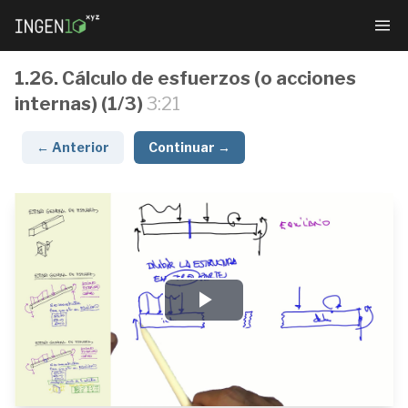
1.26. Cálculo de esfuerzos (o acciones
internas) (1/3)
3:21
← Anterior
Continuar →
Resistencia
de
Materiales
Play
1.1.
Video
Índice
(1/4)