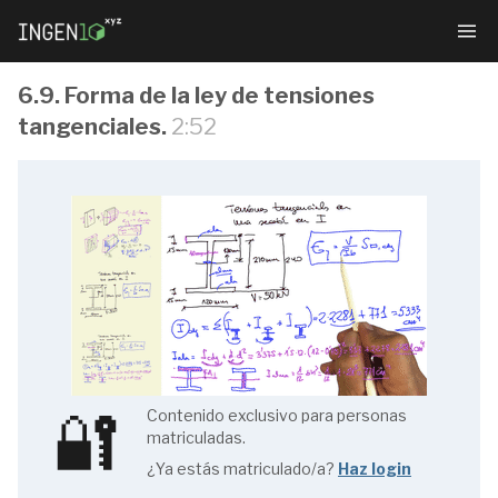
6.9. Forma de la ley de tensiones
tangenciales.
2:52
Resistencia
de
Materiales
🔐
Contenido exclusivo para personas
1.1.
matriculadas.
Índice
¿Ya estás matriculado/a?
Haz login
(1/4)