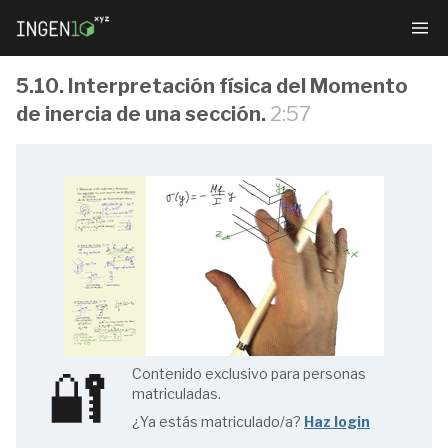
5.10. Interpretación física del Momento
de inercia de una sección.
2:57
Resistencia
de
Materiales
🔐
Contenido exclusivo para personas
1.1.
matriculadas.
Índice
¿Ya estás matriculado/a?
Haz login
(1/4)