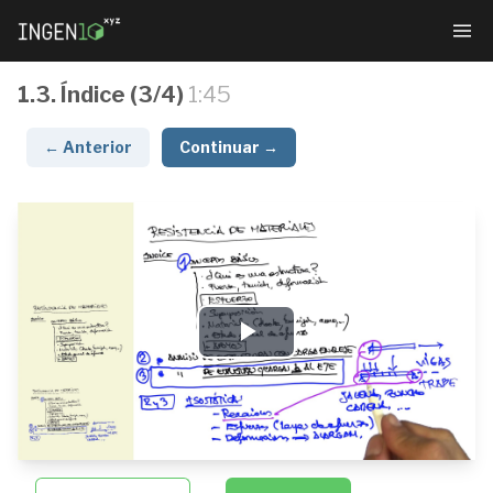
1.3. Índice (3/4)
1:45
← Anterior
Continuar →
Resistencia
de
Materiales
Play
Video
1.1.
Índice
(1/4)