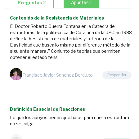
2:23
Apuntes
1
Preguntas
2
1.2.
Contenido de la Resistencia de Materiales
Índice
(2/4)
El Doctor Roberto Guerra Fontana en la Catedra de
estructuras de la politecnica de Cataluña de la UPC en 1988
2:04
define la Resistencia de materiales y la Teoria de la
1.3.
Elasticidad que busca lo mismo por diferente método de la
Índice
siguiente manera .” Conjunto de teorías que permiten
obtener el estado tens...
(3/4)
2
preguntas
Francisco Javier Sanchez Berdugo
Responder
1:45
1.4.
Índice
(4/4)
Definición Especial de Reacciones
0:54
Lo que los apoyos tienen que hacer para que la estructura
1.5.
no se caiga
¿Qué
es