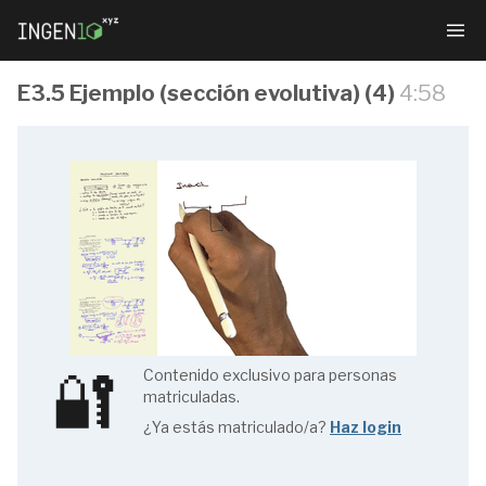
E3.5 Ejemplo (sección evolutiva) (4)
4:58
Resistencia
de
Materiales
🔐
Contenido exclusivo para personas
matriculadas.
1.1.
¿Ya estás matriculado/a?
Haz login
Índice
(1/4)