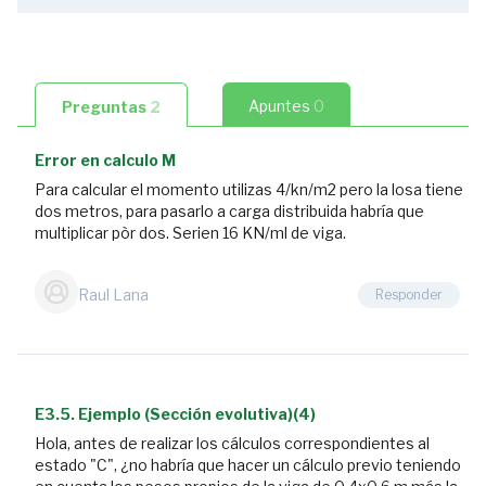
2:23
1.2.
Índice
(2/4)
Apuntes
0
Preguntas
2
2:04
1.3.
Error en calculo M
Índice
Para calcular el momento utilizas 4/kn/m2 pero la losa tiene
(3/4)
dos metros, para pasarlo a carga distribuida habría que
2
multiplicar pòr dos. Serien 16 KN/ml de viga.
preguntas
1:45
Raul Lana
Responder
1.4.
Índice
(4/4)
0:54
E3.5. Ejemplo (Sección evolutiva)(4)
1.5.
Hola, antes de realizar los cálculos correspondientes al
¿Qué
estado "C", ¿no habría que hacer un cálculo previo teniendo
es