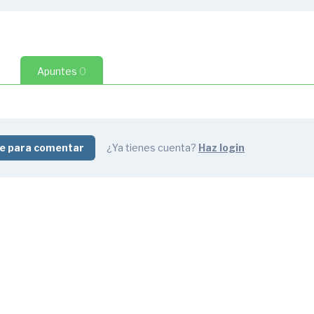
2)
2 preguntas
1:08
Apuntes
0
ructura (1/2)
2:16
tructura (2/2)
2 preguntas
1:59
22
e para comentar
¿Ya tienes cuenta?
Haz login
2)
2:58
2)
1:40
n (1/2)
2:56