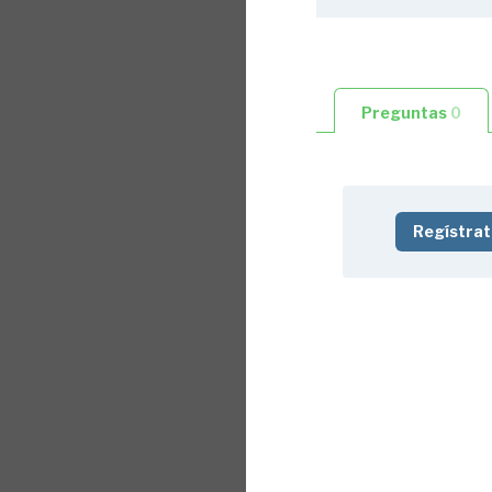
1.7. Acciones (2/
Problema 2
Problema 3
Preguntas
0
Problema 4
1.8. Tipos de est
1.9. Tipos de es
1.10. Fuerza.
3:
Regístrat
1.11. Tensión (1/
1.12. Tensión (2/
Problema 5
Problema 6
Problema 7
Problema 8
1.13. Deformació