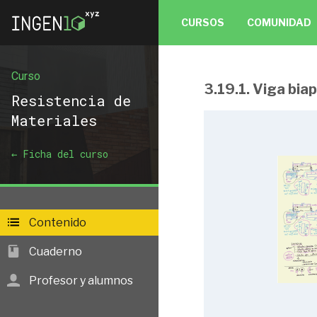
CURSOS
COMUNIDAD
Curso
3.19.1. Viga bia
Resistencia de Ma
Resistencia de
Materiales
← Ficha del curso
1.1. Índice (1/4)
1.2. Índice (2/4)
1.3. Índice (3/4)
Contenido
1.4. Índice (4/4)
Cuaderno
1.5. ¿Qué es un
Profesor y alumnos
Problema 1
1.6. Acciones (1/