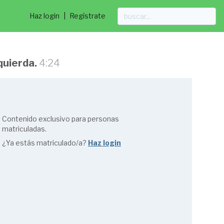
Haz login
|
Regístrate
quierda.
4:24
Contenido exclusivo para personas
matriculadas.
¿Ya estás matriculado/a?
Haz login