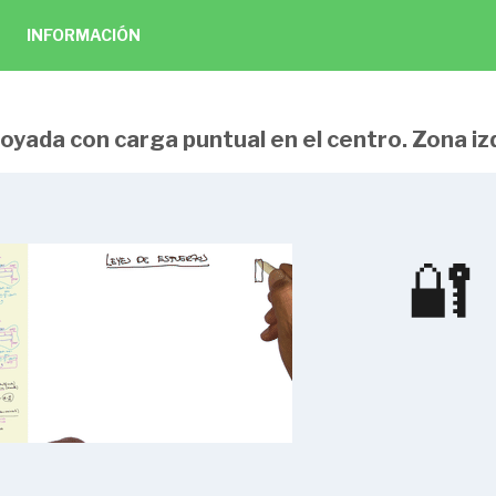
INFORMACIÓN
poyada con carga puntual en el centro. Zona iz
teriales
🔐
2:23
2:04
2 preguntas
1:45
0:54
a estructura?
2 preguntas
3:07
2)
2:54