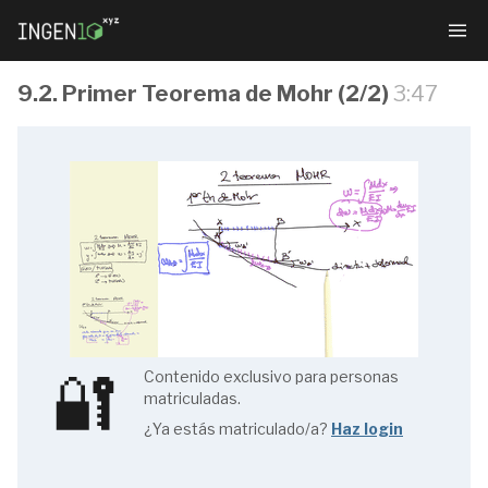
9.2. Primer Teorema de Mohr (2/2)
3:47
Resistencia
de
Materiales
🔐
Contenido exclusivo para personas
matriculadas.
1.1.
¿Ya estás matriculado/a?
Haz login
Índice
(1/4)