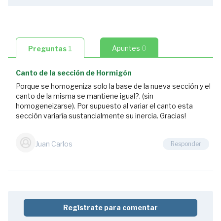
2:23
1.2.
Índice
(2/4)
Apuntes
0
Preguntas
1
2:04
1.3.
Canto de la sección de Hormigón
Índice
Porque se homogeniza solo la base de la nueva sección y el
(3/4)
canto de la misma se mantiene igual?. (sin
2
homogeneizarse). Por supuesto al variar el canto esta
sección variaría sustancialmente su inercia. Gracias!
preguntas
1:45
1.4.
Juan Carlos
Responder
Índice
(4/4)
0:54
1.5.
¿Qué
Regístrate para comentar
es