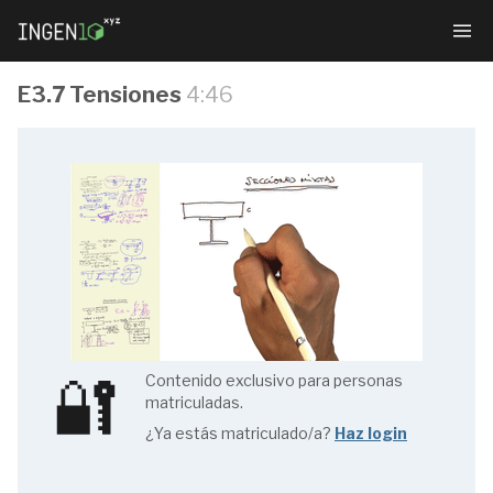
E3.7 Tensiones
4:46
Resistencia
de
Materiales
🔐
Contenido exclusivo para personas
matriculadas.
1.1.
¿Ya estás matriculado/a?
Haz login
Índice
(1/4)