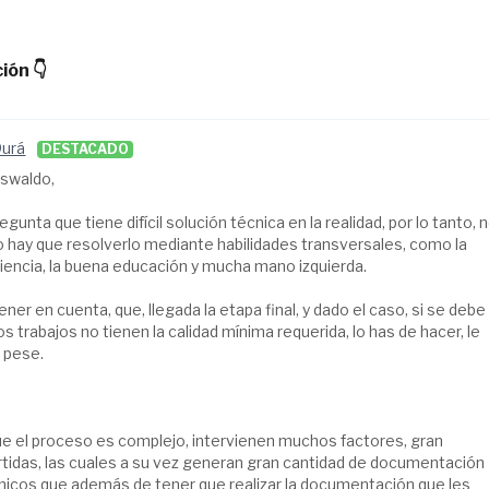
ión 👇
Durá
DESTACADO
Oswaldo,
egunta que tiene difícil solución técnica en la realidad, por lo tanto, 
o hay que resolverlo mediante habilidades transversales, como la
ciencia, la buena educación y mucha mano izquierda.
ener en cuenta, que, llegada la etapa final, y dado el caso, si se debe
los trabajos no tienen la calidad mínima requerida, lo has de hacer, le
e pese.
e el proceso es complejo, intervienen muchos factores, gran
rtidas, las cuales a su vez generan gran cantidad de documentación
cnicos que además de tener que realizar la documentación que les