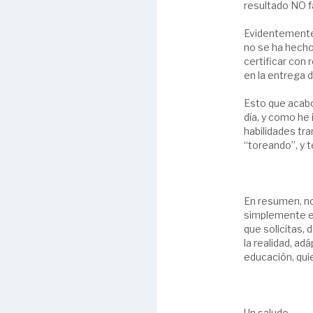
resultado NO f
Evidentemente, 
no se ha hecho
certificar con 
en la entrega 
Esto que acabo
día, y como he 
habilidades tr
“toreando”, y 
En resumen, no
simplemente en
que solicitas,
la realidad, ad
educación, qui
Un saludo.