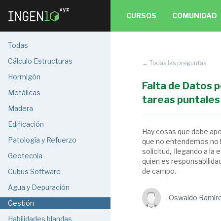
CURSOS
COMUNIDAD
Todas
Cálculo Estructuras
← Todas las preguntas
Hormigón
Falta de Datos p
Metálicas
tareas puntales
Madera
Edificación
Hay cosas que debe apor
Patología y Refuerzo
que no entendemos no ll
solicitud, llegando a la 
Geotecnia
quien es responsabilidad
de campo.
Cubus Software
Agua y Depuración
Oswaldo Ramíre
Gestión
Habilidades blandas