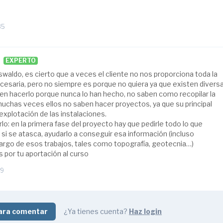
35
EXPERTO
waldo, es cierto que a veces el cliente no nos proporciona toda la
cesaria, pero no siempre es porque no quiera ya que existen divers
en hacerlo porque nunca lo han hecho, no saben como recopilar la
chas veces ellos no saben hacer proyectos, ya que su principal
 explotación de las instalaciones.
lo: en la primera fase del proyecto hay que pedirle todo lo que
si se atasca, ayudarlo a conseguir esa información (incluso
rgo de esos trabajos, tales como topografía, geotecnia…)
 por tu aportación al curso
59
ara comentar
¿Ya tienes cuenta?
Haz login