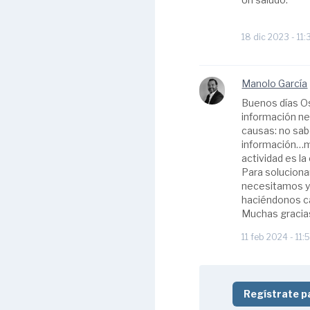
18 dic 2023 - 11:
Manolo García
Buenos días Os
información ne
causas: no sab
información…mu
actividad es la
Para solucionar
necesitamos y 
haciéndonos ca
Muchas gracias
11 feb 2024 - 11:
Regístrate p