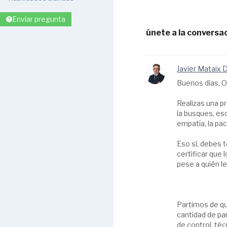
Enviar pregunta
únete a la conversac
Javier Mataix 
Buenos días, 
Realizas una pr
la busques, es
empatía, la pa
Eso sí, debes t
certificar que 
pese a quién l
Partimos de qu
cantidad de pa
de control, té