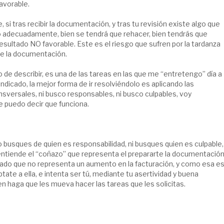
avorable.
si tras recibir la documentación, y tras tu revisión existe algo que
 adecuadamente, bien se tendrá que rehacer, bien tendrás que
resultado NO favorable. Este es el riesgo que sufren por la tardanza
de la documentación.
 de describir, es una de las tareas en las que me “entretengo” día a
indicado, la mejor forma de ir resolviéndolo es aplicando las
ansversales, ni busco responsables, ni busco culpables, voy
te puedo decir que funciona.
 busques de quien es responsabilidad, ni busques quien es culpable,
tiende el “coñazo” que representa el prepararte la documentació
 dado que no representa un aumento en la facturación, y como esa e
áptate a ella, e intenta ser tú, mediante tu asertividad y buena
en haga que les mueva hacer las tareas que les solicitas.