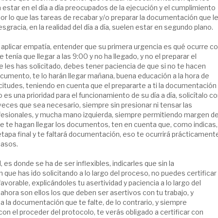
 estar en el día a día preocupados de la ejecución y el cumplimiento
por lo que las tareas de recabar y/o preparar la documentación que l
desgracia, en la realidad del día a día, suelen estar en segundo plano.
s aplicar empatía, entender que su primera urgencia es qué ocurre c
 tenía que llegar a las 9:00 y no ha llegado, y no el preparar el
les has solicitado, debes tener paciencia de que si no te hacen
documento, te lo harán llegar mañana, buena educación a la hora de
licitudes, teniendo en cuenta que el prepararte a ti la documentación
o es una prioridad para el funcionamiento de su día a día, solicítalo c
veces que sea necesario, siempre sin presionar ni tensar las
fesionales, y mucha mano izquierda, siempre permitiendo margen d
e te hagan llegar los documentos, ten en cuenta que, como indicas,
 etapa final y te faltará documentación, eso te ocurrirá prácticament
casos.
l, es donde se ha de ser inflexibles, indicarles que sin la
que has ido solicitando a lo largo del proceso, no puedes certificar
avorable, explicándoles tu asertividad y paciencia a lo largo del
ahora son ellos los que deben ser asertivos con tu trabajo, y
a la documentación que te falte, de lo contrario, y siempre
con el proceder del protocolo, te verás obligado a certificar con