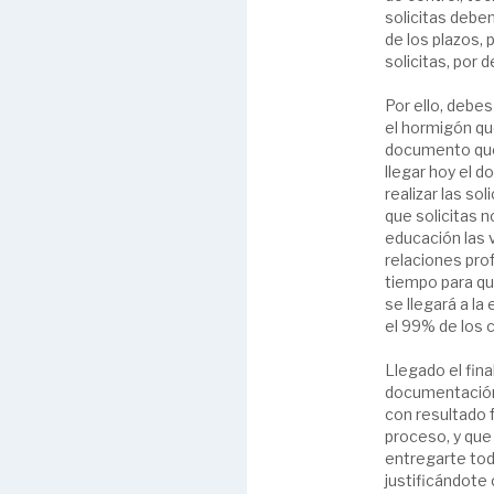
solicitas deben
de los plazos, 
solicitas, por 
Por ello, debe
el hormigón que
documento que 
llegar hoy el 
realizar las so
que solicitas n
educación las 
relaciones pro
tiempo para qu
se llegará a la
el 99% de los 
Llegado el fina
documentación 
con resultado f
proceso, y que 
entregarte tod
justificándote 