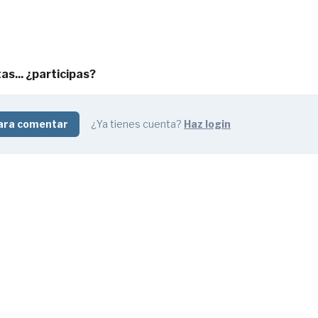
s... ¿participas?
ara comentar
¿Ya tienes cuenta?
Haz login