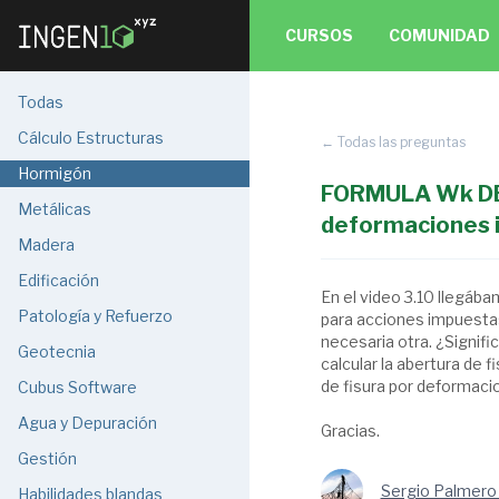
CURSOS
COMUNIDAD
Todas
Cálculo Estructuras
← Todas las preguntas
Hormigón
FORMULA Wk DEL
Metálicas
deformaciones 
Madera
Edificación
En el video 3.10 llegába
Patología y Refuerzo
para acciones impuesta
necesaria otra. ¿Signif
Geotecnia
calcular la abertura de 
de fisura por deformacio
Cubus Software
Agua y Depuración
Gracias.
Gestión
Sergio Palmero
Habilidades blandas