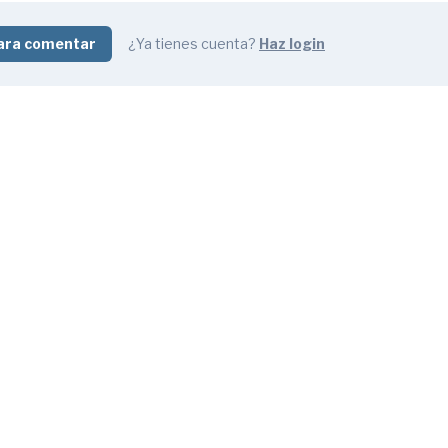
ara comentar
¿Ya tienes cuenta?
Haz login