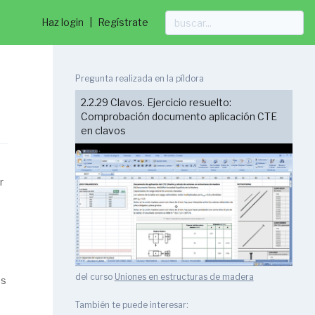
Haz login
|
Regístrate
Pregunta realizada en la píldora
2.2.29 Clavos. Ejercicio resuelto:
Comprobación documento aplicación CTE
en clavos
r
del curso
Uniones en estructuras de madera
es
También te puede interesar: