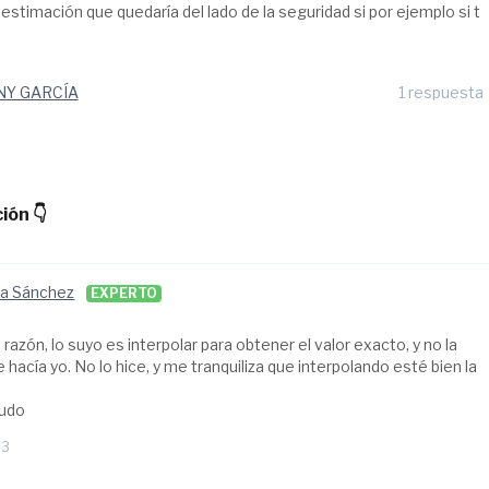
stimación que quedaría del lado de la seguridad si por ejemplo si t
NY GARCÍA
1 respuesta
ión 👇
na Sánchez
EXPERTO
es razón, lo suyo es interpolar para obtener el valor exacto, y no la
 hacía yo. No lo hice, y me tranquiliza que interpolando esté bien la
ludo
43