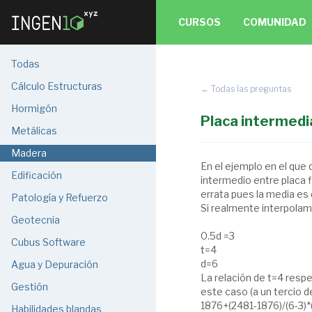
CURSOS
COMUNIDAD
Todas
Cálculo Estructuras
← Todas las preguntas
Hormigón
Placa intermedia
Metálicas
Madera
En el ejemplo en el qu
Edificación
intermedio entre placa f
errata pues la media es 
Patología y Refuerzo
Si realmente interpolamo
Geotecnia
0.5d =3
Cubus Software
t=4
d=6
Agua y Depuración
La relación de t=4 respe
Gestión
este caso (a un tercio de
1876+(2481-1876)/(6-3)
Habilidades blandas