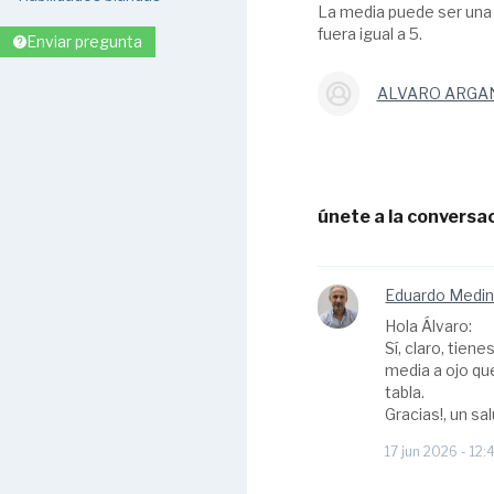
La media puede ser una e
fuera igual a 5.
Enviar pregunta
ALVARO ARGA
únete a la conversac
Eduardo Medi
Hola Álvaro:
Sí, claro, tien
media a ojo que
tabla.
Gracias!, un sa
17 jun 2026 - 12: