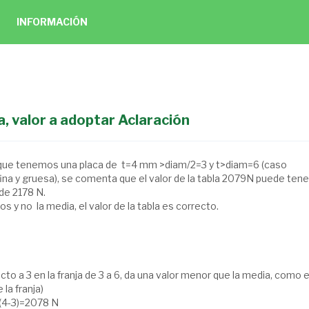
INFORMACIÓN
, valor a adoptar Aclaración
e que tenemos una placa de t=4 mm >diam/2=3 y t>diam=6 (caso
ina y gruesa), se comenta que el valor de la tabla 2079N puede tene
de 2178 N.
s y no la media, el valor de la tabla es correcto.
cto a 3 en la franja de 3 a 6, da una valor menor que la media, como 
 la franja)
*(4-3)=2078 N